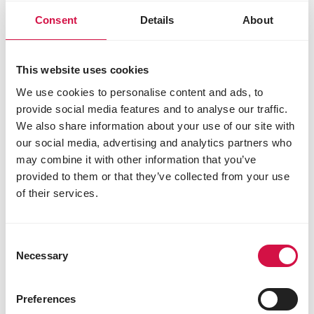
Consent
Details
About
This website uses cookies
Opti Life
We use cookies to personalise content and ads, to
Een complete, uitgebalaneerde en
provide social media features and to analyse our traffic.
hypoallergene brok.
Aangepast aan de noden van jouw hond:
We also share information about your use of our site with
van pup tot senior, mini tot maxi, normaal
our social media, advertising and analytics partners who
tot uiterst gevoelig.
may combine it with other information that you’ve
Glutenvrij: 0% mais en tarwe, uitsluitend
provided to them or that they’ve collected from your use
met rijst.
of their services.
Ontdek onze producten
Consent
Necessary
Selection
Preferences