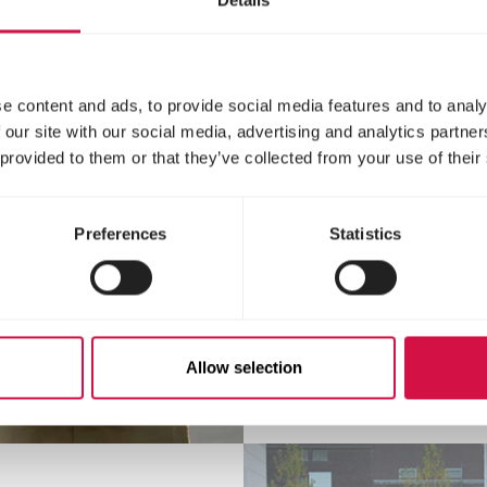
MAAK EL
Details
TOPVOED
MILJOEN 
e content and ads, to provide social media features and to analy
Heb je een passi
 our site with our social media, advertising and analytics partn
job bij Versele 
 provided to them or that they’ve collected from your use of their
Bij ons help je 
voeding maken v
Preferences
Statistics
Bekijk onze
Allow selection