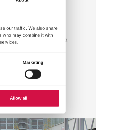
KE DAG
About
ING VOOR 25
DIEREN
se our traffic. We also share
e voor dieren? Dan is een
ers who may combine it with
ongetwijfeld jouw droomjob.
 services.
elke dag mee de beste
oor miljoenen dieren.
Marketing
 vacatures
Allow all