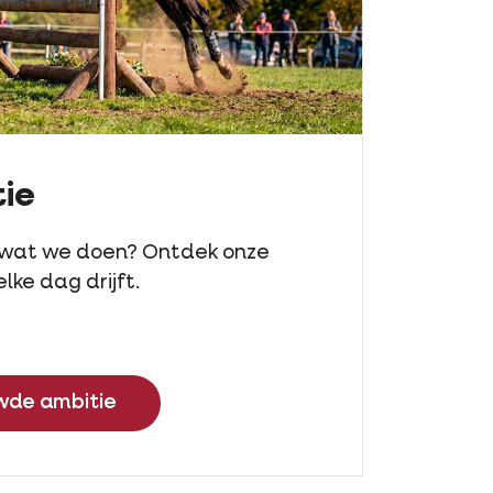
ie
wat we doen? Ontdek onze
lke dag drijft.
wde ambitie