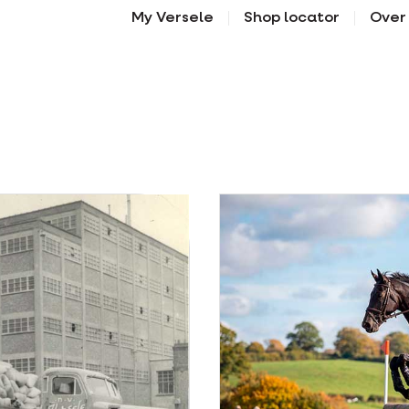
My Versele
Shop locator
Over
Scroll down