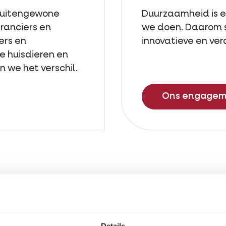
buitengewone
Duurzaamheid is een
eranciers en
we doen. Daarom 
ers en
innovatieve en ve
e huisdieren en
 we het verschil.
Ons engage