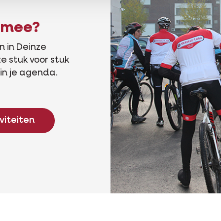
s mee?
 in Deinze
e stuk voor stuk
in je agenda.
viteiten