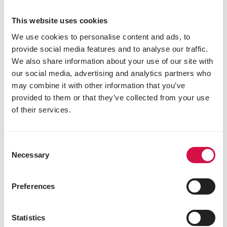
This website uses cookies
We use cookies to personalise content and ads, to
provide social media features and to analyse our traffic.
We also share information about your use of our site with
our social media, advertising and analytics partners who
may combine it with other information that you’ve
provided to them or that they’ve collected from your use
of their services.
MARIMAN
Traditional Rui Geel Cribs
Consent
Ruimengeling met gele cribsmaïs en veel
Necessary
Selection
kleine zaden om de duiven in ideale
omstandigheden door de r...
Preferences
Statistics