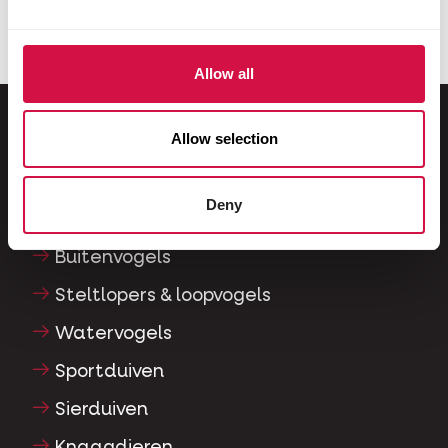
koi?
Allow all
Allow selection
Voor jouw dier
Deny
Siervogels
Buitenvogels
Steltlopers & loopvogels
Watervogels
Sportduiven
Sierduiven
Knaagdieren