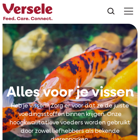
Wat zoe
Alles voor je vissen
Heb je vissen? Zorg er voor dat ze de juiste
voedingsstoffen binnen krijgen. Onze
hoogkwalitatieve voeders worden gebruikt
door zowel liefhebbers als bekende
dierenparken.