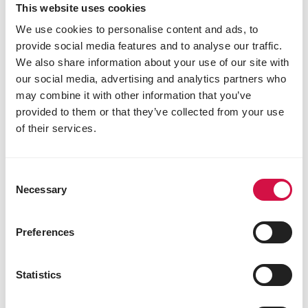
This website uses cookies
We use cookies to personalise content and ads, to
provide social media features and to analyse our traffic.
We also share information about your use of our site with
our social media, advertising and analytics partners who
may combine it with other information that you’ve
provided to them or that they’ve collected from your use
of their services.
Prestige 5★-guarantee!
Consent
Necessary
Selection
Elke zaadmengeling met onze 5★-garantie voldoet
aan de vijf kwaliteitsnormen die door Versele-Laga
Preferences
ontwikkeld zijn.
Meer lezen
Statistics