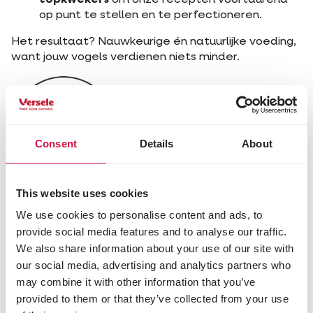
topkwekers
om onze recepten voortdurend
op punt te stellen en te perfectioneren.
Het resultaat? Nauwkeurige én natuurlijke voeding,
want jouw vogels verdienen niets minder.
Consent
Details
About
This website uses cookies
3. Alleen de beste
We use cookies to personalise content and ads, to
ingrediënten
provide social media features and to analyse our traffic.
We also share information about your use of our site with
Zelfs het meest geavanceerde recept is maar zo
our social media, advertising and analytics partners who
goed als de ingrediënten waaruit het
may combine it with other information that you’ve
samengesteld is. De kwaliteit van onze
provided to them or that they’ve collected from your use
ingrediënten is dan ook een absolute prioriteit bij