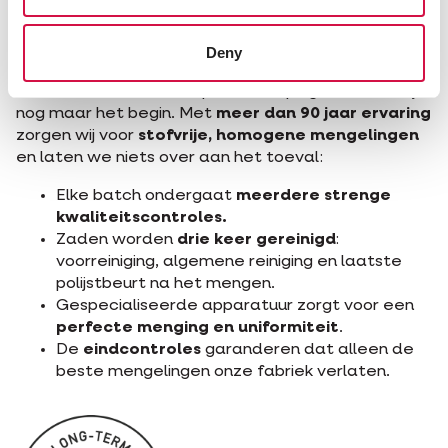
4. Strikte
kwaliteitscontrole
Deny
Deze uitstekende recepten en topingrediënten zijn
nog maar het begin. Met
meer dan 90 jaar ervaring
zorgen wij voor
stofvrije, homogene mengelingen
en laten we niets over aan het toeval:
Elke batch ondergaat
meerdere strenge
kwaliteitscontroles.
Zaden worden
drie keer gereinigd
:
voorreiniging, algemene reiniging en laatste
polijstbeurt na het mengen.
Gespecialiseerde apparatuur zorgt voor een
perfecte menging en uniformiteit
.
De
eindcontroles
garanderen dat alleen de
beste mengelingen onze fabriek verlaten.