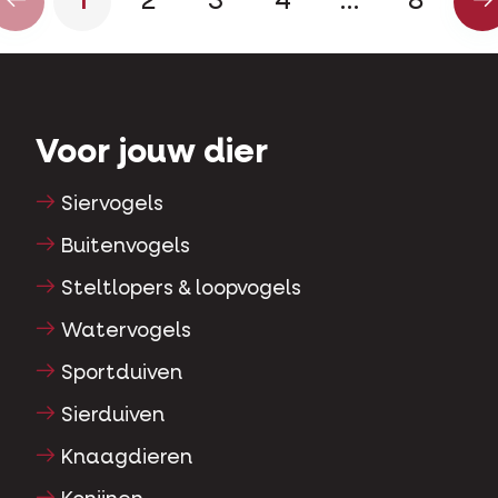
1
2
3
4
…
8
Voor jouw dier
Siervogels
Buitenvogels
Steltlopers & loopvogels
Watervogels
Sportduiven
Sierduiven
Knaagdieren