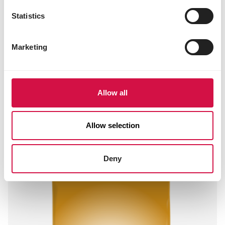
Statistics
Marketing
Allow all
SHOW
Allow selection
Standard Beierse Parels
Mengeling met maïs, zonder tarwe
Deny