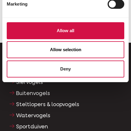
Marketing
Allow all
Allow selection
Voor jouw dier
Deny
Siervogels
Buitenvogels
Steltlopers & loopvogels
Watervogels
Sportduiven