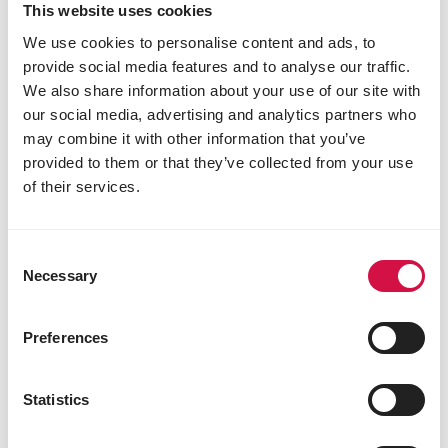
This website uses cookies
Onze gegevens
We use cookies to personalise content and ads, to
Versele
provide social media features and to analyse our traffic.
Kapellestraat 70
We also share information about your use of our site with
9800
Deinze
our social media, advertising and analytics partners who
België
may combine it with other information that you’ve
provided to them or that they’ve collected from your use
of their services.
Consent
Necessary
Selection
Preferences
Statistics