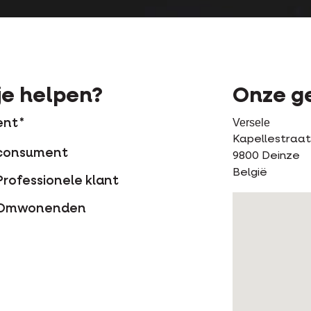
e helpen?
Onze g
Versele
ent
Kapellestraat
consument
9800
Deinze
België
Professionele klant
Omwonenden