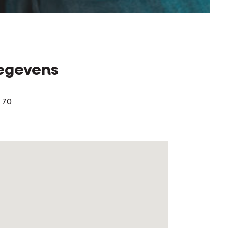
egevens
 70