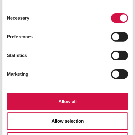
2010
Consent
Overzeese uitbreiding
Necessary
Selection
De vierde generatie zet de stap naar
wereldwijde productie met gespecialiseerde
vestigingen in China en de Verenigde Staten,
Preferences
om dichter bij de markt te staan.
Statistics
Marketing
2018–2025
Blijvend investeren
We blijven investeren in geavanceerde
Allow all
productievestigingen en strategische
overnames.
Allow selection