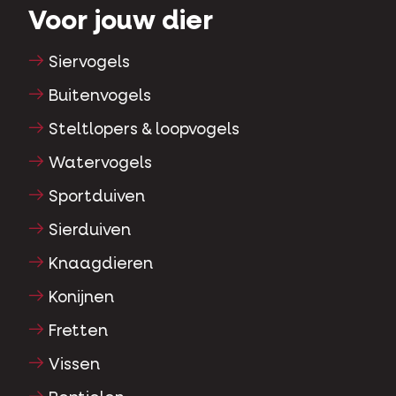
Siervogels
Buitenvogels
Steltlopers & loopvogels
Watervogels
Sportduiven
Sierduiven
Knaagdieren
Konijnen
Fretten
Vissen
Reptielen
Honden