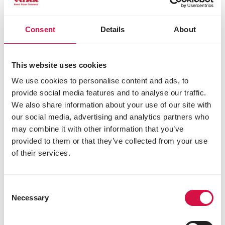
HET DIEET VAN JE VOGEL?
Met NutriBird pellets weet je dat je vogel alle
Consent
Details
About
voedingsstoffen krijgt die hij nodig heeft.
Alles-in-één voeding, alles wat je vogel
This website uses cookies
nodig heeft, zit verpakt in de pellet
We use cookies to personalise content and ads, to
Voorkomt selectief eetgedrag
Beter verteerbaar voor je vogel
provide social media features and to analyse our traffic.
Je vogel heeft tot 1/3 minder voeding
We also share information about your use of our site with
nodig
our social media, advertising and analytics partners who
Hoogste microbiologische veiligheid door
may combine it with other information that you’ve
extrusieproces
provided to them or that they’ve collected from your use
of their services.
Hoe je vogels laten omschakelen
Consent
Necessary
naar pellets?
Selection
Omschakelen naar geëxtrudeerde pellets is