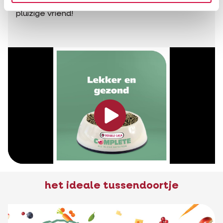
bewaarmiddelen. En jij krijgt meer liefde van je
pluizige vriend!
het ideale tussendoortje