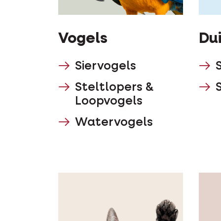
Vogels
Du
Siervogels
Steltlopers &
Loopvogels
Watervogels