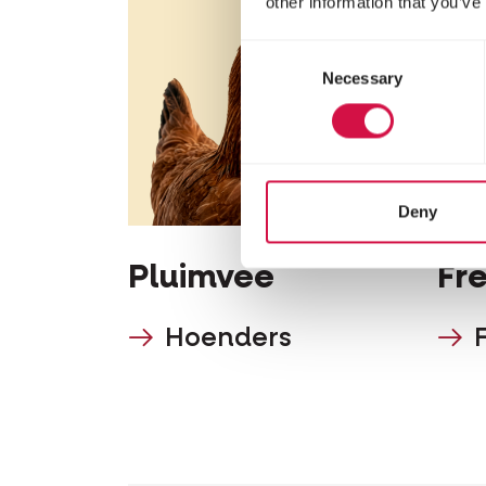
other information that you’ve
Consent
Necessary
Selection
Deny
Pluimvee
Fr
Hoenders