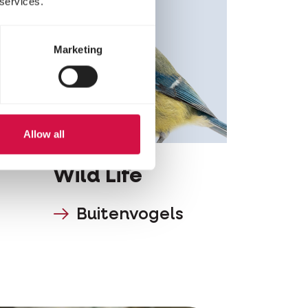
 services.
Marketing
Allow all
Wild Life
Buitenvogels