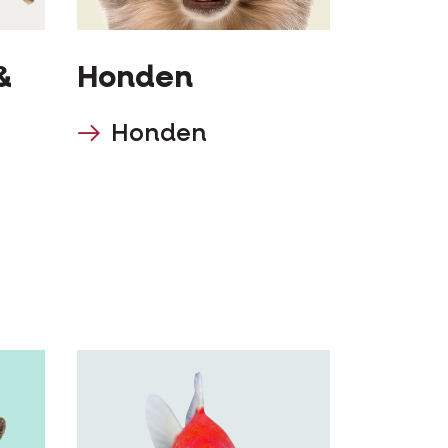
&
Honden
Honden