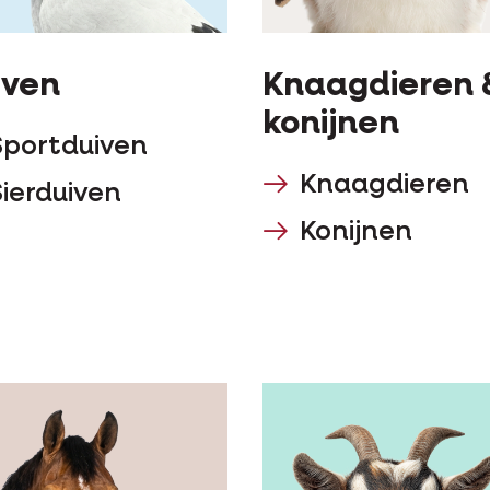
iven
Knaagdieren 
konijnen
Sportduiven
Knaagdieren
Sierduiven
Konijnen