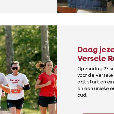
Daag jezel
Versele R
Op zondag 27 se
voor de Versel
dat start en ein
en een unieke er
oud.