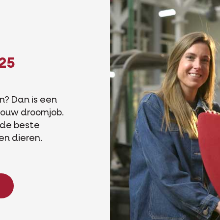
25
n? Dan is een
 jouw droomjob.
e de beste
en dieren.