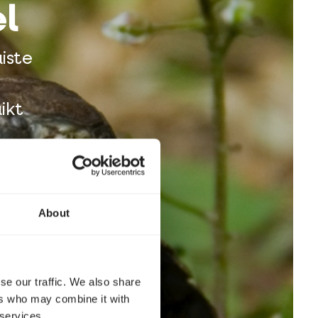
el
uiste
ikt
About
se our traffic. We also share
ers who may combine it with
 services.