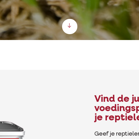
Scroll down
Vind de j
voedings
je reptie
Geef je reptiele