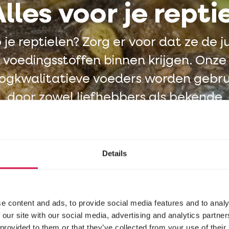
lles voor je repti
je reptielen? Zorg er voor dat ze de j
voedingsstoffen binnen krijgen. Onze
ogkwalitatieve voeders worden gebru
door zowel liefhebbers als bekende
dierenparken.
Details
e content and ads, to provide social media features and to analy
 our site with our social media, advertising and analytics partn
 provided to them or that they’ve collected from your use of their