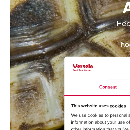
A
Heb 
ho
Consent
This website uses cookies
We use cookies to personalis
information about your use of
other information that you’ve