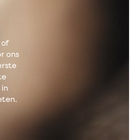
 of
or ons
erste
te
 in
eten.