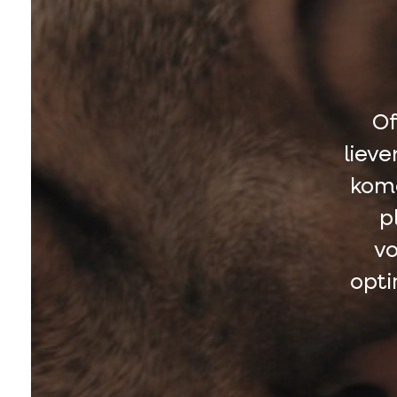
Of
lieve
kome
p
vo
opti