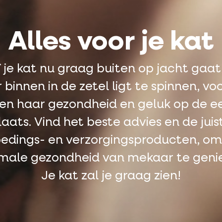
Alles voor je kat
 je kat nu graag buiten op jacht gaat
r binnen in de zetel ligt te spinnen, vo
n haar gezondheid en geluk op de e
laats. Vind het beste advies en de juis
edings- en verzorgingsproducten, om
male gezondheid van mekaar te geni
Je kat zal je graag zien!