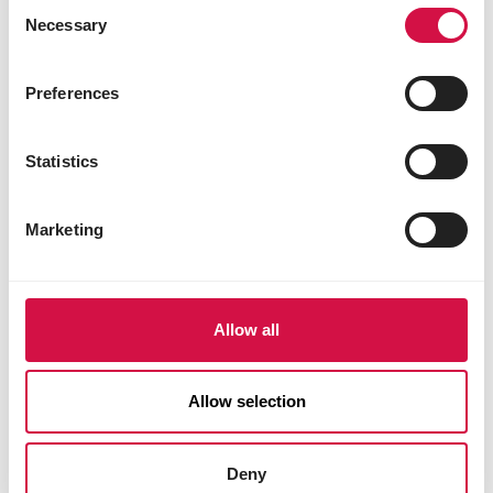
Consent
Necessary
Selection
Preferences
Statistics
BUITENVOGELS
Vrouwtjes en mannetjes bij vogels: hoe
Marketing
zie je het verschil?
Allow all
Allow selection
Deny