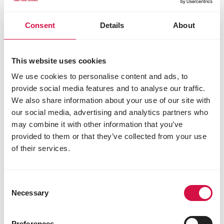
Consent
Details
About
This website uses cookies
We use cookies to personalise content and ads, to
provide social media features and to analyse our traffic.
We also share information about your use of our site with
our social media, advertising and analytics partners who
may combine it with other information that you’ve
SIERDUIVEN
provided to them or that they’ve collected from your use
Hoe kies je het beste voer voor je
of their services.
sierduiven?
Consent
Necessary
Selection
Vorige
Vo
Onze merken
Preferences