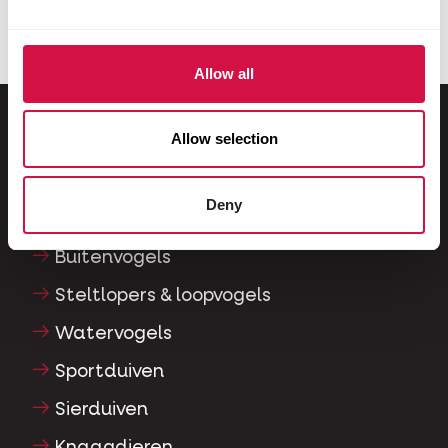
koi?
Allow all
Allow selection
Voor jouw dier
Deny
Siervogels
Buitenvogels
Steltlopers & loopvogels
Watervogels
Sportduiven
Sierduiven
Knaagdieren