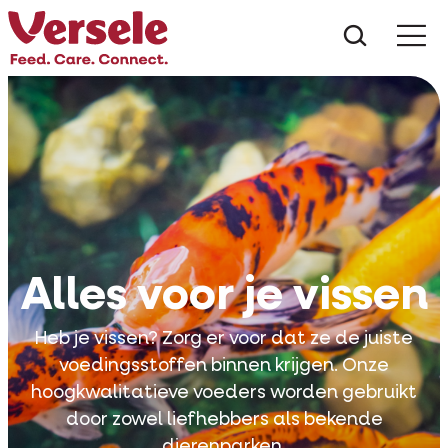
Wat zoe
Alles voor je vissen
Heb je vissen? Zorg er voor dat ze de juiste
voedingsstoffen binnen krijgen. Onze
hoogkwalitatieve voeders worden gebruikt
door zowel liefhebbers als bekende
dierenparken.