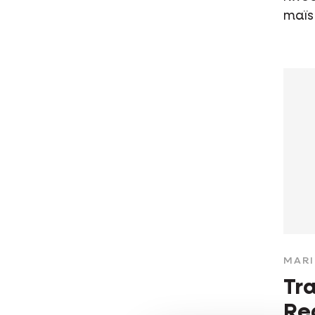
maïs
MAR
Tra
Re