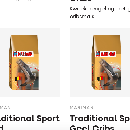
Kweekmengeling met 
cribsmaïs
IMAN
MARIMAN
ditional Sport
Traditional Sp
d
Geel Cribs