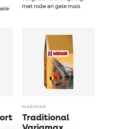
met rode en gele maïs
gele
MARIMAN
ort
Traditional
Variamax