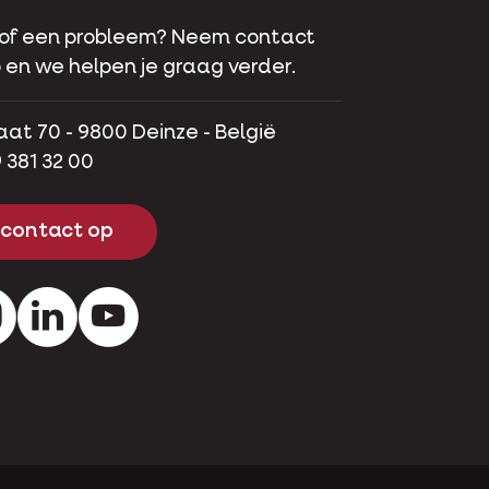
 of een probleem? Neem contact
 en we helpen je graag verder.
aat 70 - 9800 Deinze - België
 381 32 00
contact op
ok
Instagram
LinkedIn
Youtube