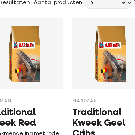
resultaten |
Aantal producten
IMAN
MARIMAN
ditional
Traditional
eek Red
Kweek Geel
Cribs
kmengeling met rode