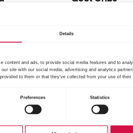
tmengeling met rode
Sportmengeling met g
cribsmaïs
Details
e content and ads, to provide social media features and to analy
 our site with our social media, advertising and analytics partn
 provided to them or that they’ve collected from your use of their
Preferences
Statistics
IMAN
MARIMAN
ditional Rui
Traditional
el Cribs
Kweek & Vluc