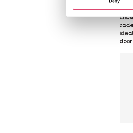
Deny
Ruim
cribs
zade
idea
door 