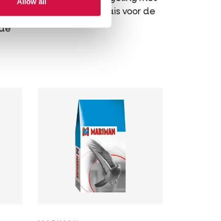
Allow all
premium cribsmais voor de
rui
ode