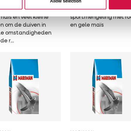
Allow selection
engeling met gele
All-round kweek- en
maïs en veel kleine
sportmengeling met r
n om de duiven in
en gele maïs
le omstandigheden
de r...