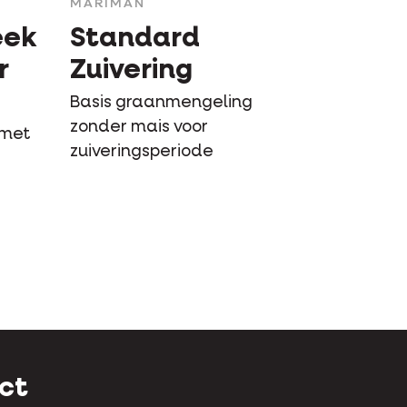
MARIMAN
eek
Standard
r
Zuivering
Basis graanmengeling
zonder mais voor
 met
zuiveringsperiode
r
ct