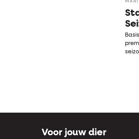
MAR
St
Se
Basi
prem
seiz
Voor jouw dier