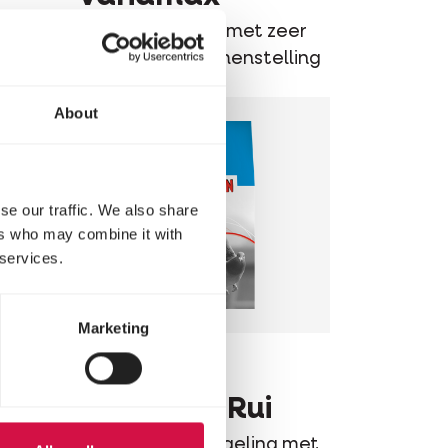
ele
Sportmengeling met zeer
gevarieerde samenstelling
About
se our traffic. We also share
ers who may combine it with
 services.
Marketing
MARIMAN
Standard Rui
ht
Basis graanmengeling met