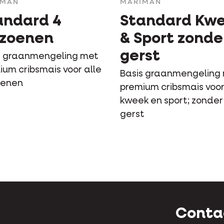
IMAN
MARIMAN
andard 4
Standard Kw
izoenen
& Sport zonde
gerst
s graanmengeling met
ium cribsmais voor alle
Basis graanmengeling
oenen
premium cribsmais voo
kweek en sport; zonder
gerst
Conta