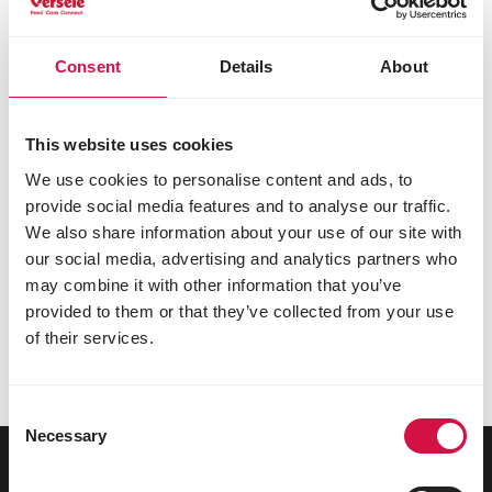
Onze website bevat verwijzingen naar andere sites.
Wij zijn van oordeel dat deze verwijzingen
Consent
Details
About
interessant zijn, maar kunnen geenszins
aansprakelijk worden gesteld voor de inhoud van
deze sites noch voor het gebruik dat ervan kan
This website uses cookies
worden gemaakt.
We use cookies to personalise content and ads, to
Adviesprijzen
provide social media features and to analyse our traffic.
We also share information about your use of our site with
Wij staan volledig achter onze adviesprijzen
aangezien ze een juist prijsniveau voorstellen,
our social media, advertising and analytics partners who
rekening houdend met de concurrentie en de
may combine it with other information that you’ve
waarde van onze producten. Onze adviesprijzen zijn
provided to them or that they’ve collected from your use
evenwel niet bindend en de verdeler kan aldus zelf
of their services.
zijn eigen prijszetting bepalen.
Consent
Necessary
Selection