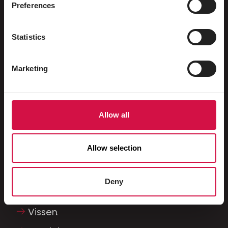
Preferences
Voor jouw dier
Statistics
Siervogels
Buitenvogels
Marketing
Steltlopers & loopvogels
Watervogels
Allow all
Sportduiven
Sierduiven
Allow selection
Knaagdieren
Konijnen
Deny
Fretten
Vissen