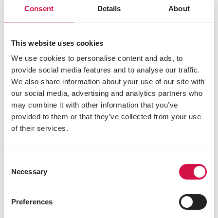
Consent
Details
About
HONDEN
6 redenen om de
This website uses cookies
omgevingsmaterialen van je hond te
desinfecteren
We use cookies to personalise content and ads, to
provide social media features and to analyse our traffic.
We also share information about your use of our site with
our social media, advertising and analytics partners who
may combine it with other information that you’ve
provided to them or that they’ve collected from your use
of their services.
Consent
Necessary
Selection
Preferences