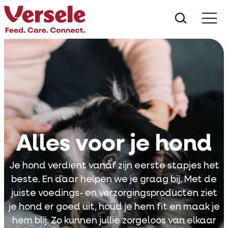
Wat zoe
Alles voor je hond
Je hond verdient vanaf zijn eerste stapjes het
beste. En daar helpen we je graag bij. Met de
juiste voedings- en verzorgingsproducten ziet
je hond er goed uit, houd je hem fit en maak je
hem blij. Zo kunnen jullie zorgeloos van elkaar