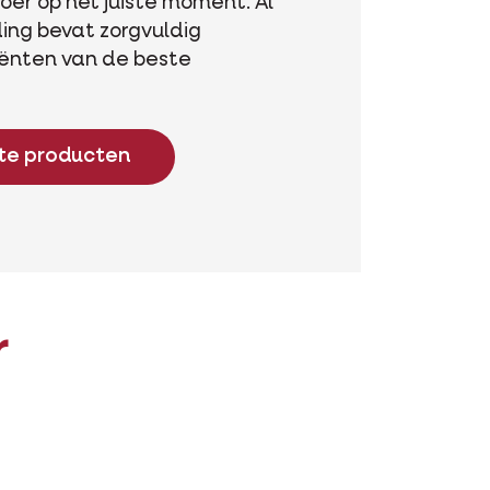
voer op het juiste moment. Al
ing bevat zorgvuldig
iënten van de beste
ste producten
r