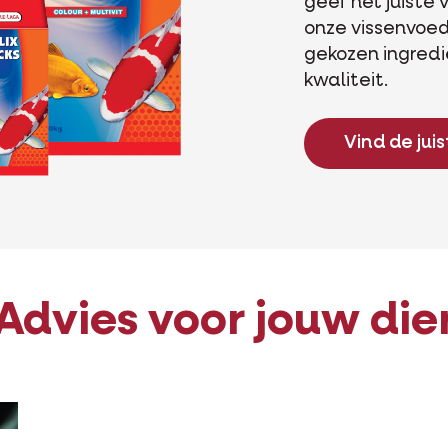
geef het juiste 
onze vissenvoed
gekozen ingred
kwaliteit.
Vind de jui
Advies voor jouw die