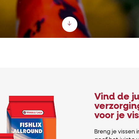
Scroll down
Vind de j
verzorgi
voor je vi
Breng je vissen 