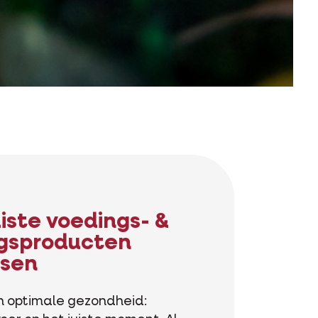
uiste voedings- &
ngsproducten
ssen
in optimale gezondheid: