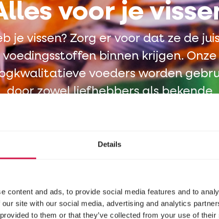
Alles voor je visse
b je vissen? Zorg er voor dat ze de jui
voedingsstoffen binnen krijgen. Onze
ogkwalitatieve voeders worden gebru
door zowel liefhebbers als bekende
dierenparken.
Details
e content and ads, to provide social media features and to analy
 our site with our social media, advertising and analytics partn
 provided to them or that they’ve collected from your use of their