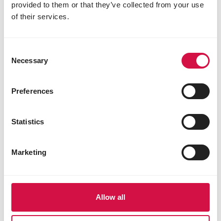
provided to them or that they’ve collected from your use
of their services.
FRETTEN
Consent
Een fret als huisdier: wat staat je te
Necessary
Selection
wachten?
Preferences
Statistics
Marketing
Allow all