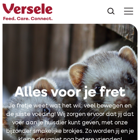
Wat zoe
Alles voor je fret
Je fretje weet wat het wil: veel bewegen en
de juiste voeding! Wij zorgen ervoor dat jij dat
voer aan je huisdier kunt geven, met onze
bijzonder smakelijke brokjes. Zo worden jij en je
kleine deugniet nog betere vrienden!