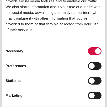
provide social media features and to analyse our traffic.
We also share information about your use of our site with
our social media, advertising and analytics partners who
may combine it with other information that you’ve
provided to them or that they’ve collected from your use
of their services.
CLASSIC
Consent
Cavia 4kg
Necessary
Selection
Mengeling voor cavia's
Preferences
Statistics
Marketing