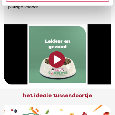
bewaarmiddelen. En jij krijgt meer liefde van je
pluizige vriend!
het ideale tussendoortje