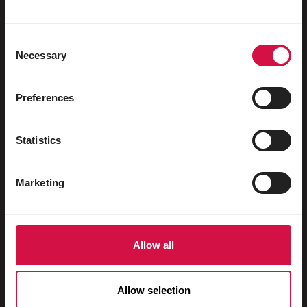
Watervogels
Sportduiven
Consent
Necessary
Sierduiven
Selection
Knaagdieren
Preferences
Konijnen
Fretten
Statistics
Vissen
Marketing
Reptielen
Honden
Katten
Allow all
Hoenders
Allow selection
Paarden