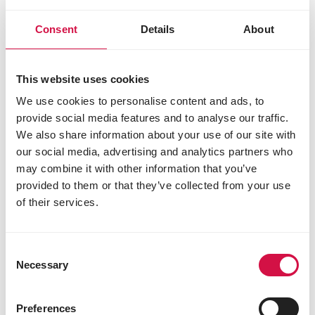
Lokale verankering
: Als familiebedrijf met
meer dan 90 jaar geschiedenis in Deinze en
Consent
Details
About
een sterke verbondenheid met de stad, zet
Versele-Laga zich in voor het ondersteunen
van lokale sportinitiatieven.
This website uses cookies
Wielertalent uit Deinze
: Febe Jooris, een snel
We use cookies to personalise content and ads, to
opkomend wielertalent bij AG Insurance Soudal
Quick-Step, is de eerste Belgische vrouw die
provide social media features and to analyse our traffic.
een tijdritmedaille op het WK heeft gewonnen,
We also share information about your use of our site with
waarmee ze nu al een sportmonument in
our social media, advertising and analytics partners who
Deinze is.
may combine it with other information that you’ve
Internationale ambities
: we streven allebei
provided to them or that they’ve collected from your use
naar grote internationale successen en willen
of their services.
samen naar de wereldtop van onze
respectievelijke disciplines stijgen.
Gezonde levensstijl en voeding
: Bij Versele-
Consent
Laga voeden we elke dag de band tussen
Necessary
Selection
mens en dier met de beste voeding- en
verzorgingsproducten voor een gezond en
gelukkig dier. Én door een gezonde levensstijl
Preferences