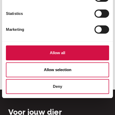
te promoten waarbij bewegen essentieel is.
Febe Jooris is een symbool voor gezonde
levensstijl en voeding en kan helpen om deze
Statistics
boodschap helpen uit te dragen via
verschillende acties.
Gedeelde passie voor dieren
: we zijn verenigd
Marketing
door onze liefde en toewijding aan dieren: met
onze meer dan 90 jaar expertise in het
ontwikkelen van gespecialiseerde
dierenvoeding- en verzorging. En Febe Jooris'
Allow all
persoonlijke connectie met haar hond Gust,
kat Milou en kanaries Jules & Jos
Allow selection
Volg Febe op de voet via
https://www.instagram.com/febe_jooris/
Deny
Voor jouw dier