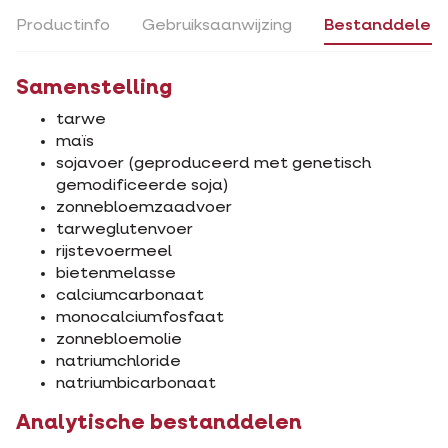
Productinfo
Gebruiksaanwijzing
Bestanddelen
Samenstelling
tarwe
maïs
sojavoer (geproduceerd met genetisch
gemodificeerde soja)
zonnebloemzaadvoer
tarweglutenvoer
rijstevoermeel
bietenmelasse
calciumcarbonaat
monocalciumfosfaat
zonnebloemolie
natriumchloride
natriumbicarbonaat
Analytische bestanddelen