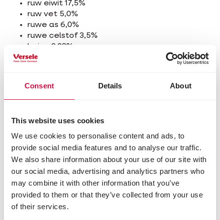
ruw eiwit 17,5%
ruw vet 5,0%
ruwe as 6,0%
ruwe celstof 3,5%
lysine 0,93%
methionine 0,39%
calcium 1,20%
fosfor 0,62%
Consent
Details
About
natrium 0,15%
Toevoegingsmiddelen/kg
This website uses cookies
Nutritionele toevoegingsmiddelen
We use cookies to personalise content and ads, to
3a672a vitamine A 10000 IE
provide social media features and to analyse our traffic.
3a671 vitamine D3 2500 IE
We also share information about your use of our site with
3a700i vitamine E (all-rac-alfa-
our social media, advertising and analytics partners who
tocoferylacetaat) 30 mg
may combine it with other information that you’ve
3b103 ijzer (ijzer(II)sulfaat-monohydraat) 50 mg
3b202 jodium (calciumjodaat, watervrij) 2,00
provided to them or that they’ve collected from your use
mg
of their services.
3b405 koper (koper(II)sulfaat-pentahydraat) 10