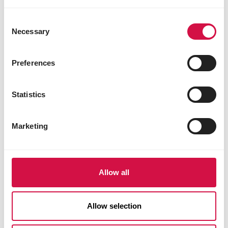
mg
3b502 mangaan (mangaan(II)oxide) 75 mg
Consent
3b603 zink (zinkoxide) 70 mg
Necessary
Selection
3b802 selenium (gecoate korrels
natriumseleniet) 0,30 mg
Preferences
Zoötechnische toevoegingsmiddelen
4a32 6-fytase (EC 3.1.3.26) 500 FTU
Statistics
Technologische toevoegingsmiddelen
E310 propylgallaat 9 mg
Marketing
1a330 citroenzuur 5 mg
1k284 ammonium propionaat 975 mg
E321 butylhydroxytolueen (BHT) 100 mg
Allow all
Coccidiostatica en histomonostatica
51775 Diclazuril 0,5 g/100 g (Coxiril) 1 mg
Allow selection