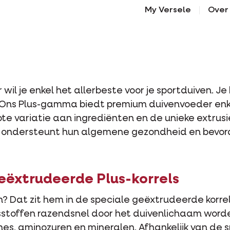
My Versele
Over
il je enkel het allerbeste voor je sportduiven. Je
n. Ons Plus-gamma biedt premium duivenvoeder en
ote variatie aan ingrediënten en de unieke extrusie
 ondersteunt hun algemene gezondheid en bevord
eëxtrudeerde Plus-korrels
Dat zit hem in de speciale geëxtrudeerde korrels. 
gsstoffen razendsnel door het duivenlichaam wor
es, aminozuren en mineralen. Afhankelijk van de sp