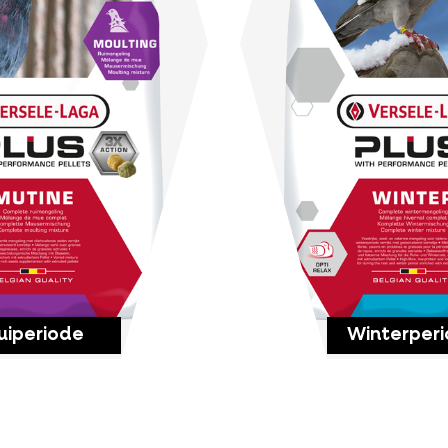
uiperiode
Winterper