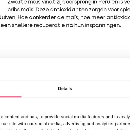
Zwarte maïs vindt zijn oorsprong in Peru en is 
cribs maïs. Deze antioxidanten zorgen voor sp
uiven. Hoe donkerder de maïs, hoe meer antioxida
 een snellere recuperatie na hun inspanningen.
het juiste moment
Details
en de eisen steeds hoger. Je duiven moeten snell
eacht externe factoren zoals weer en wind wil je
 daarom niets aan het toeval over en kies voor de
e content and ads, to provide social media features and to analy
 our site with our social media, advertising and analytics partn