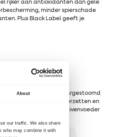
veel rijker aan antioxidanten dan gele
ierbescherming, minder spierschade
nten. Plus Black Label geeft je
About
er herstellen en vlot klaargestoomd
 dat ze topprestaties neerzetten en
 juiste Plus-mengelingen duivenvoeder
se our traffic. We also share
ers who may combine it with