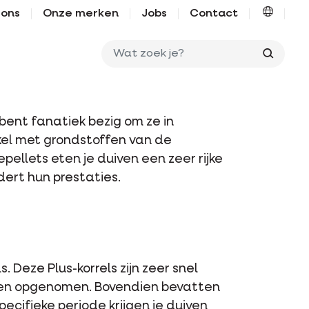
 ons
Onze merken
Jobs
Contact
Wat zo
 bent fanatiek bezig om ze in
kel met grondstoffen van de
pellets eten je duiven een zeer rijke
ert hun prestaties.
Deze Plus-korrels zijn zeer snel
den opgenomen. Bovendien bevatten
ecifieke periode krijgen je duiven