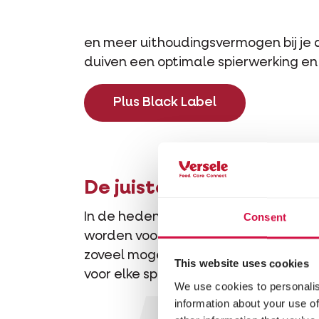
en meer uithoudingsvermogen bij je d
duiven een optimale spierwerking en
Plus Black Label
De juiste mengeling op 
Consent
In de hedendaagse duivensport word
worden voor de volgende vlucht. Ong
zoveel mogelijk prijzen pakken. Laat
This website uses cookies
voor elke specifieke periode:
We use cookies to personalis
information about your use of