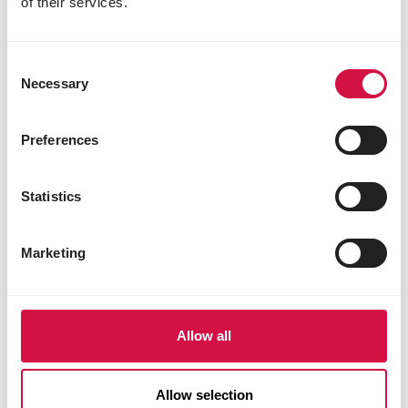
of their services.
FLIGHTLESS BIRDS
Loopvogels
Consent
Necessary
Selection
Preferences
Statistics
Marketing
Allow all
Allow selection