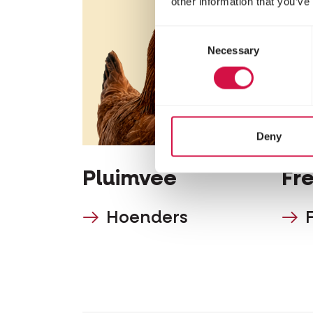
other information that you’ve
Consent
Necessary
Selection
Deny
Pluimvee
Fr
Hoenders