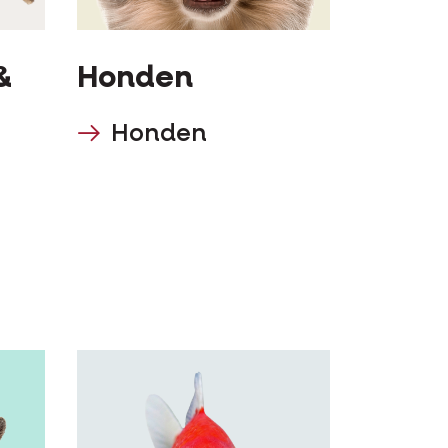
&
Honden
Honden