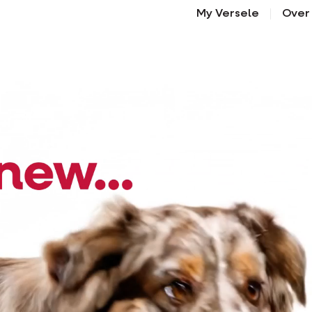
My Versele
Over