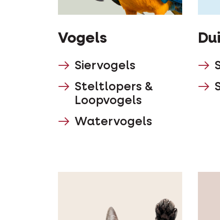
Vogels
Du
Siervogels
Steltlopers &
Loopvogels
Watervogels