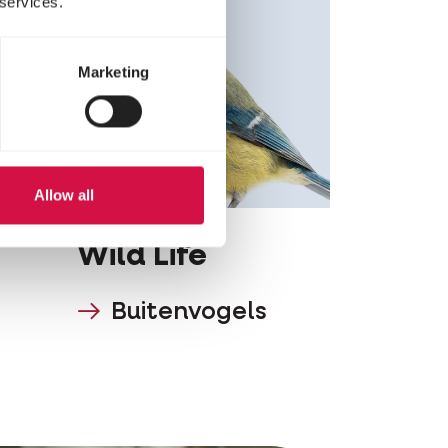
 services.
Marketing
Allow all
Wild Life
Buitenvogels