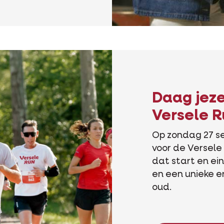
Daag jezel
Versele R
Op zondag 27 se
voor de Versel
dat start en ein
en een unieke er
oud.