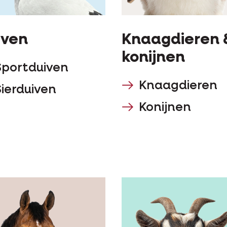
iven
Knaagdieren 
konijnen
Sportduiven
Knaagdieren
Sierduiven
Konijnen