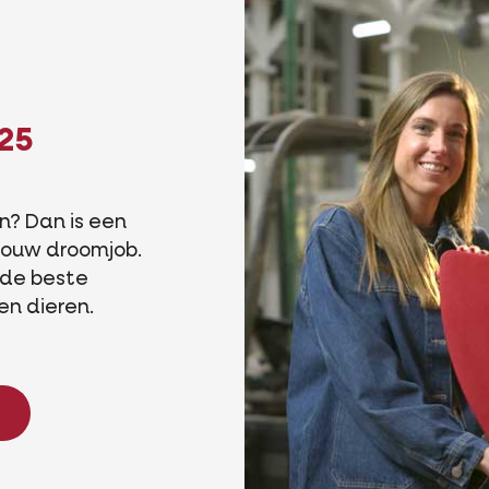
25
n? Dan is een
 jouw droomjob.
e de beste
en dieren.