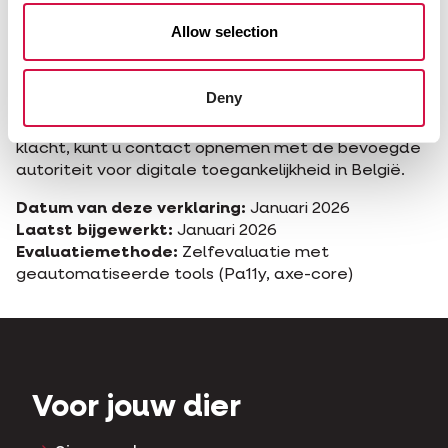
Wij proberen binnen 5 werkdagen te reageren op
Allow selection
uw feedback.
Handhavingsprocedure
Deny
Indien u niet tevreden bent met onze reactie op uw
klacht, kunt u contact opnemen met de bevoegde
autoriteit voor digitale toegankelijkheid in België.
Datum van deze verklaring:
Januari 2026
Laatst bijgewerkt:
Januari 2026
Evaluatiemethode:
Zelfevaluatie met
geautomatiseerde tools (Pa11y, axe-core)
Voor jouw dier