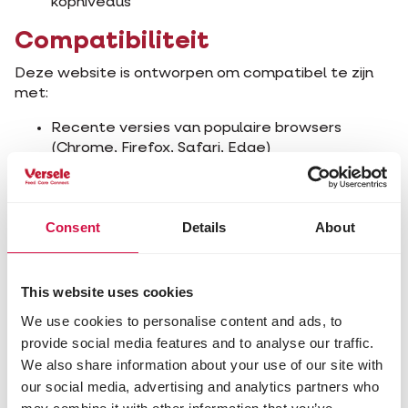
kopniveaus
Compatibiliteit
Deze website is ontworpen om compatibel te zijn
met:
Recente versies van populaire browsers
(Chrome, Firefox, Safari, Edge)
Schermlezers zoals NVDA, JAWS en VoiceOver
Vergrotingssoftware
Spraakherkenningssoftware
Consent
Details
About
Technische specificaties
De toegankelijkheid van deze website is afhankelijk
This website uses cookies
van de volgende technologieën:
We use cookies to personalise content and ads, to
HTML5
provide social media features and to analyse our traffic.
WAI-ARIA
We also share information about your use of our site with
CSS
our social media, advertising and analytics partners who
JavaScript