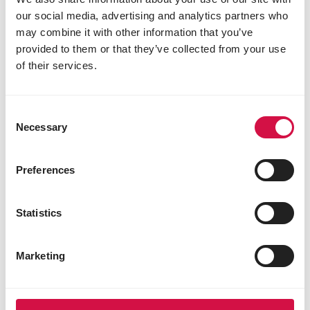
our social media, advertising and analytics partners who
may combine it with other information that you’ve
provided to them or that they’ve collected from your use
CHIENS
of their services.
Comment choisir la nourriture pour
chien adéquate?
Consent
Necessary
Selection
Preferences
Statistics
Marketing