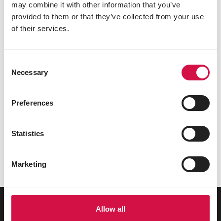
may combine it with other information that you’ve
provided to them or that they’ve collected from your use
of their services.
Consent
Necessary
Selection
Preferences
REPTILES
Statistics
Tortues terrestres: Que prendre en
compte si vous désirez en adopter?
Marketing
Allow all