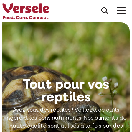
Que che
Mé
Tout pour vos
reptiles
Avez-vous des reptiles? Veillez à ce qu'ils
ingèrent les bons nutriments. Nos aliments de
haute qualité sont utilisés à la fois par des