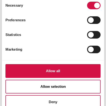
Consent
Necessary
Selection
Preferences
Statistics
PÉRIODE MUE
Marketing
La période de mue : le début de la
saison suivante ?
Allow all
Allow selection
Deny