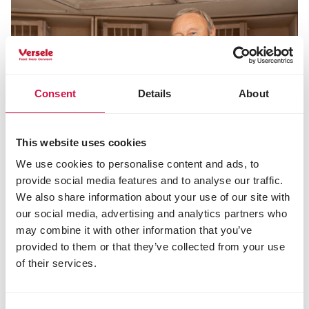
Consent
Details
About
This website uses cookies
We use cookies to personalise content and ads, to
provide social media features and to analyse our traffic.
PÉRIODE MUE
We also share information about your use of our site with
Nous avons rendu visite à Etienne
our social media, advertising and analytics partners who
Meirlaen pendant la période de mue
may combine it with other information that you’ve
provided to them or that they’ve collected from your use
of their services.