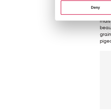
Ja
Deny
Méla
mais 
beau
grain
pigeo