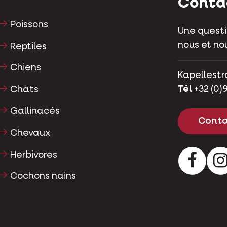
Conta
Poissons
Une questi
nous et nou
Reptiles
Chiens
Kapellestr
Tél
+32 (0)9
Chats
Gallinacés
Conta
Chevaux
Herbivores
Facebo
Cochons nains