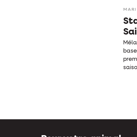
MAR
St
Sa
Méla
base
prem
sais