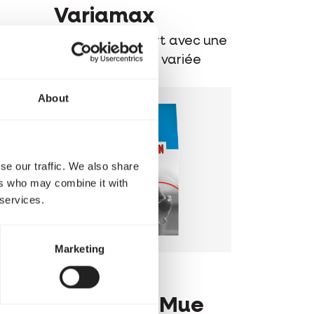
Variamax
c du
Mélange de sport avec une
composition très variée
About
se our traffic. We also share
ers who may combine it with
 services.
Marketing
MARIMAN
Standard Mue