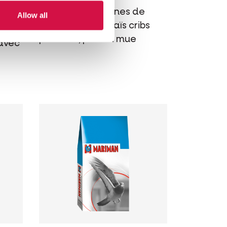
rt
Mélange de graines de
Allow all
base, avec du maïs cribs
premium, pour la mue
 avec