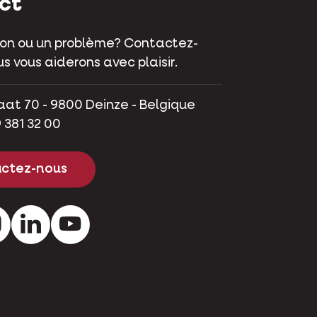
ct
on ou un problème? Contactez-
s vous aiderons avec plaisir.
aat 70 - 9800 Deinze - Belgique
 381 32 00
ctez-nous
ok
Instagram
LinkedIn
Youtube