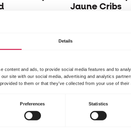
d
Jaune Cribs
nge de sport, avec du
Mélange de sport, ave
 rouge
mais cribs jaune
Details
e content and ads, to provide social media features and to analy
 our site with our social media, advertising and analytics partn
 provided to them or that they’ve collected from your use of their
Preferences
Statistics
IMAN
MARIMAN
aditional Mue
Traditional