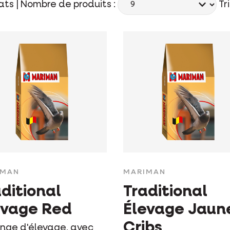
ats |
Nombre de produits :
Tri
IMAN
MARIMAN
ditional
Traditional
evage Red
Élevage Jaun
Cribs
nge d'élevage, avec