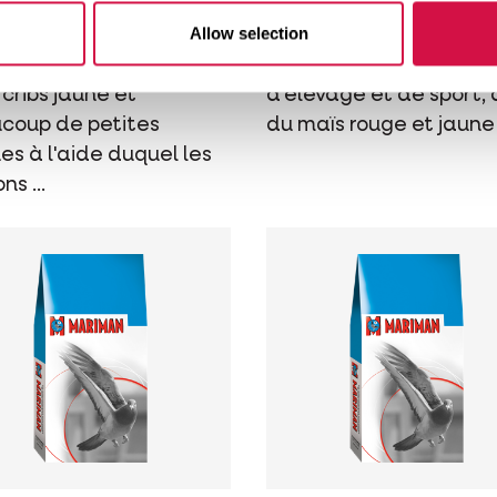
une Cribs
Élevage & Spo
Allow selection
nge de mue, avec du
Mélange polyvalent
cribs jaune et
d'élevage et de sport,
coup de petites
du maïs rouge et jaune
es à l'aide duquel les
ns ...