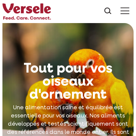
Que che
Mé
Tout pour vos
oiseaux
d'ornement
Une alimentation saine et équilibrée est
essentielle pour vos oiseaux. Nos aliments
développés et testés scientifiquement sont
des références dans le monde entier. Ils sont