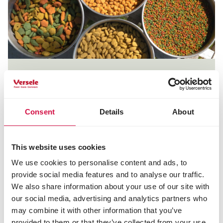
DR PATRICK
COMMENT FAIRE PASSER
VOS OISEAUX AUX
Consent
Details
About
GRANULÉS EXTRUDÉS -
DOCTEUR PATRICK
This website uses cookies
We use cookies to personalise content and ads, to
provide social media features and to analyse our traffic.
We also share information about your use of our site with
our social media, advertising and analytics partners who
may combine it with other information that you’ve
provided to them or that they’ve collected from your use