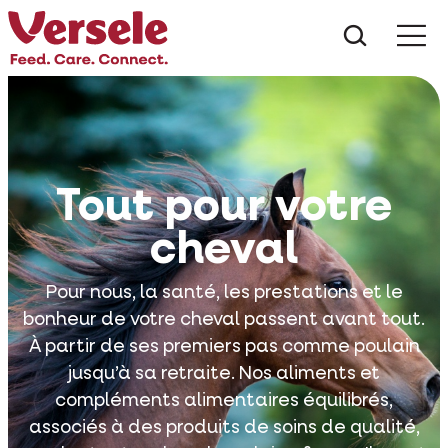
Que che
Mé
Tout pour votre
cheval
Pour nous, la santé, les prestations et le
bonheur de votre cheval passent avant tout.
À partir de ses premiers pas comme poulain
jusqu’à sa retraite. Nos aliments et
compléments alimentaires équilibrés,
associés à des produits de soins de qualité,