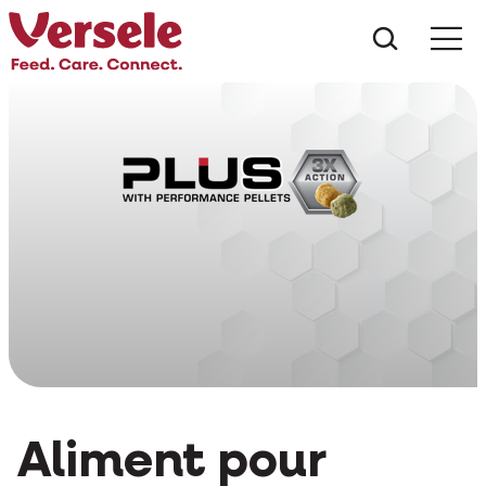
Que che
Mé
Aliment pour