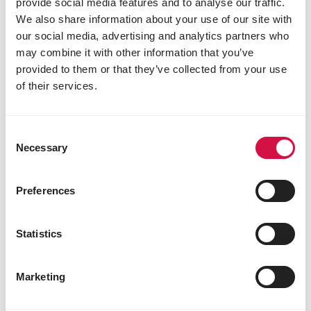
provide social media features and to analyse our traffic.
extrudés pour les pigeons
We also share information about your use of our site with
voyageurs
our social media, advertising and analytics partners who
may combine it with other information that you’ve
Meilleure assimilation et digestion des
nutriments
provided to them or that they’ve collected from your use
Élimination des virus, bactéries et moisissures
of their services.
Granulés ronds, faciles à ingérer,
contrairement aux granulés pressés à froid
anguleux, moins appréciés par les pigeons, qui
Consent
préfèrent naturellement les formes rondes
Necessary
Selection
Désactivation des facteurs antinutritionnels,
notamment issus des légumineuses
Preferences
Inactivation des enzymes responsables de la
détérioration des aliments
Grâce aux mélanges Plus, Versele-Laga garantit
Statistics
une alimentation complète et équilibrée pour
maximiser les performances de vos pigeons. Un vrai
Marketing
gain de simplicité et d’efficacité pour les
colombophiles souhaitant nourrir leurs pigeons de
manière optimale. Bonne chance dans l’élevage de