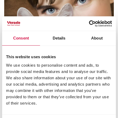
Consent
Details
About
This website uses cookies
We use cookies to personalise content and ads, to
provide social media features and to analyse our traffic.
We also share information about your use of our site with
CHATS
our social media, advertising and analytics partners who
Acheter un chat ou l’adopter dans un
may combine it with other information that you’ve
refuge: quel est le meilleur choix ?
provided to them or that they’ve collected from your use
of their services.