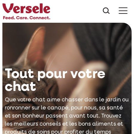
Que che
Mé
Tout pour votre
chat
Que votre chat aime chasser dans le jardin ou
ronronner sur le canapé, pour nous, sa santé
et son bonheur passent avant tout. Trouvez
les meilleurs conseils et les bons aliments et
produits de soins pour profiter du temps