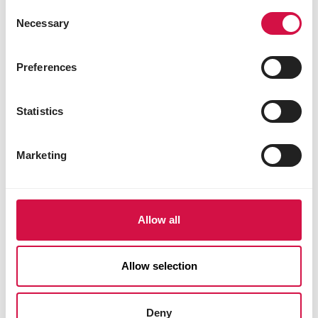
Consent
Necessary
Selection
Preferences
Statistics
Marketing
CHATS
Allow all
Comment fabriquer par vous-même
des jouets pour chat tels que maisons
Allow selection
et griffoirs?
Deny