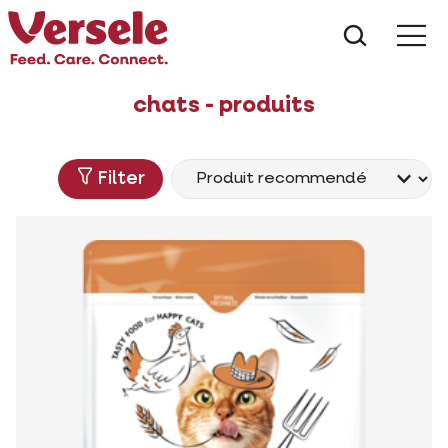
Que che
Mé
chats - produits
Filter