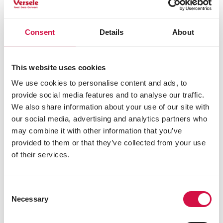
Consent
Details
About
This website uses cookies
We use cookies to personalise content and ads, to
provide social media features and to analyse our traffic.
We also share information about your use of our site with
our social media, advertising and analytics partners who
may combine it with other information that you’ve
provided to them or that they’ve collected from your use
of their services.
LARA
Adult Care Light Sterilised with
Consent
Chicken
Necessary
Selection
Délicieuses croquettes au poulet pour chats