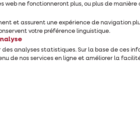
tes web ne fonctionneront plus, ou plus de manière 
ent et assurent une expérience de navigation plus 
onservent votre préférence linguistique.
analyse
er des analyses statistiques. Sur la base de ces in
enu de nos services en ligne et améliorer la facili
 éléments provenant de tiers, tels que des bouton
cookies continuent-ils à exist
s de manière temporaire dans votre navigateur ou 
 votre application, les cookies sont effacés.