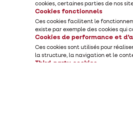
cookies, certaines parties de nos si
Cookies fonctionnels
Ces cookies facilitent le fonctionnem
existe par exemple des cookies qui c
Cookies de performance et d’
Ces cookies sont utilisés pour réalis
la structure, la navigation et le cont
Third-party-cookies
Nos sites web contiennent aussi des
vidéo.
Combien de temps ces 
Cookies temporaires
Les cookies temporaires sont stocké
fermez et quittez votre navigateur ou