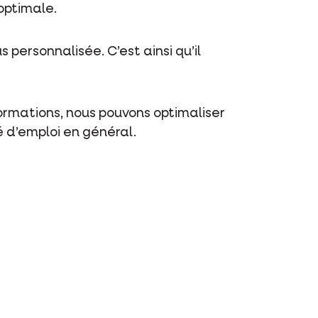
optimale.
personnalisée. C’est ainsi qu’il
formations, nous pouvons optimaliser
té d’emploi en général.
s de médias sociaux et des services
er ?
votre application. Dès que vous