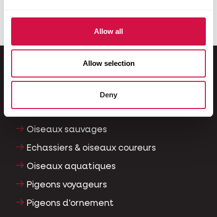
Sauvagines et grues
Allow all
Allow selection
Pour votre animal
Deny
Oiseaux d'ornement
Oiseaux sauvages
Echassiers & oiseaux coureurs
Oiseaux aquatiques
Pigeons voyageurs
Pigeons d'ornement