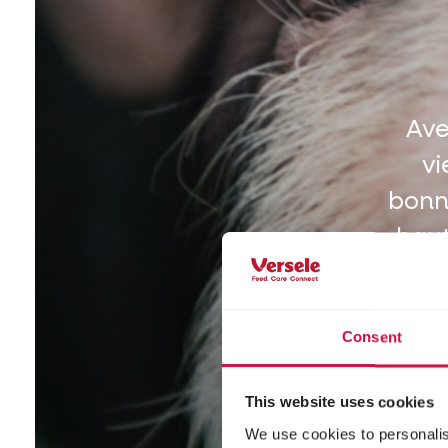
Ave
vi
bonn
haut
dépa
et 
Consent
This website uses cookies
We use cookies to personalis