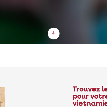
Scroll down
Trouvez l
pour votr
vietnami