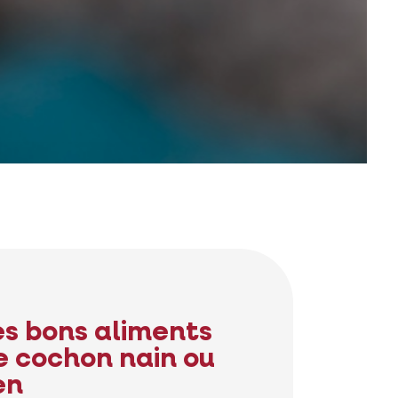
es bons aliments
e cochon nain ou
en