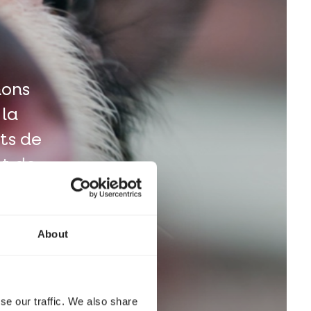
hons
 la
ts de
nt de
teurs
sure
About
se our traffic. We also share