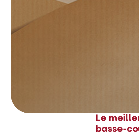
Le meille
basse-co