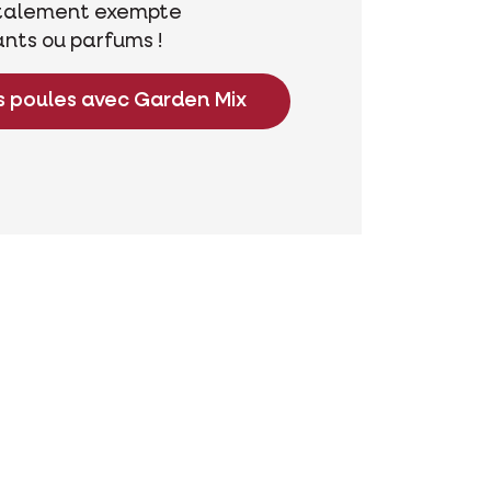
totalement exempte
ants ou parfums !
s poules avec Garden Mix