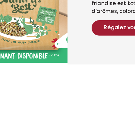
friandise est 
d’arômes, color
Régalez vo