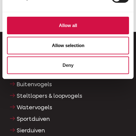
Water- en kraanvogels
Allow all
Allow selection
Voor jouw dier
Deny
Siervogels
Buitenvogels
Steltlopers & loopvogels
Watervogels
Sportduiven
Sierduiven