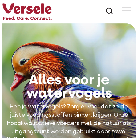
Wat zoe
Alles voor je
watervogels
Heb je watervogels? Zorg er voor dat ze de
juiste voedingsstoffen binnen krijgen. Onze
hoogkwalitatieve voeders met de natuur als
uitgangspunt worden gebruikt door zowel