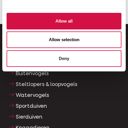
koi?
Allow all
Allow selection
Voor jouw dier
Deny
Siervogels
Buitenvogels
Steltlopers & loopvogels
Watervogels
Sportduiven
Sierduiven
Knaagdieren