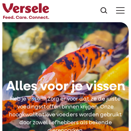
Wat zoe
Alles voor je vissen
Heb je vissen? Zorg er voor dat ze de juiste
voedingsstoffen binnen krijgen. Onze
hoogkwalitatieve voeders worden gebruikt
door zowel liefhebbers als bekende
dierenparken.