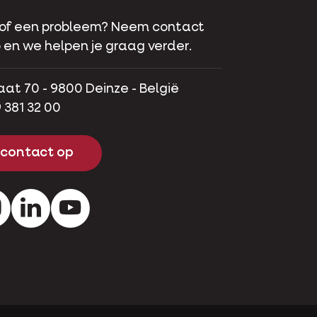
 of een probleem? Neem contact
 en we helpen je graag verder.
aat 70 - 9800 Deinze - België
 381 32 00
contact op
ok
Instagram
LinkedIn
Youtube