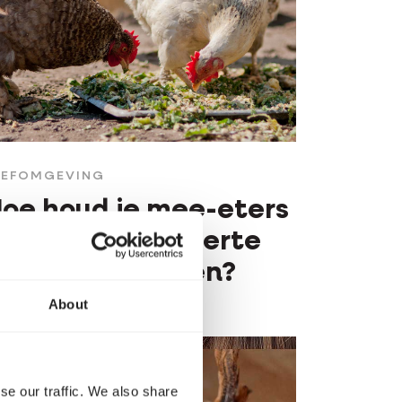
EEFOMGEVING
oe houd je mee-eters
n ander ongedierte
eg van je kippen?
About
se our traffic. We also share