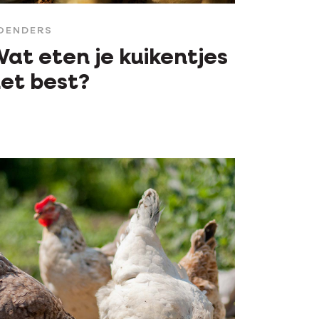
OENDERS
at eten je kuikentjes
et best?