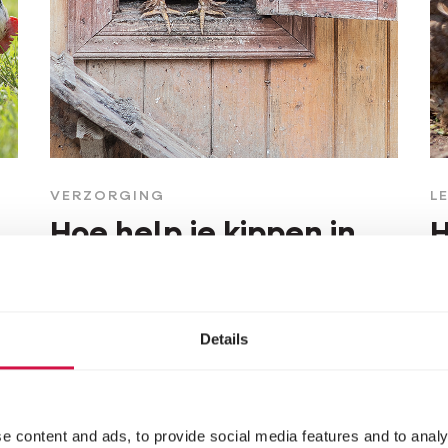
VERZORGING
L
Hoe help je kippen in
H
moeilijke periodes,
e
zoals de rui?
w
Details
e content and ads, to provide social media features and to analy