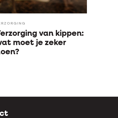
ERZORGING
erzorging van kippen:
at moet je zeker
doen?
ct