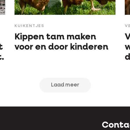
KUIKENTJES
V
Kippen tam maken
V
t
voor en door kinderen
w
.
Laad meer
Conta