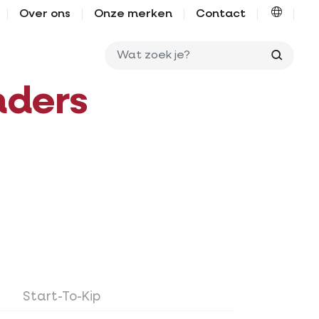
Over ons
Onze merken
Contact
Wat zo
nders
Start-To-Kip