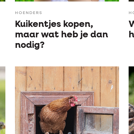
HOENDERS
H
Kuikentjes kopen,
W
maar wat heb je dan
h
nodig?